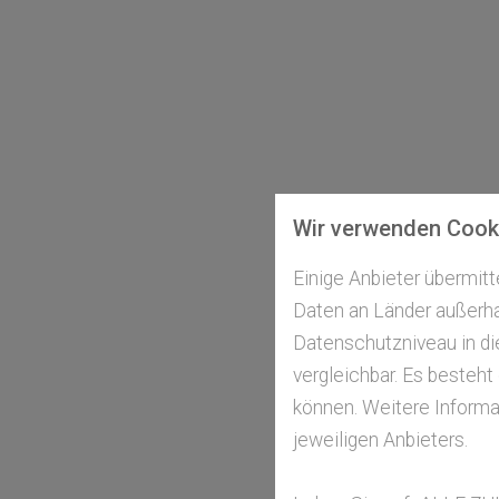
Wir verwenden Cook
Einige Anbieter übermi
Daten an Länder außerhal
Datenschutzniveau in di
vergleichbar. Es besteht
können. Weitere Informat
jeweiligen Anbieters.