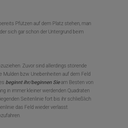
 bereits Pfützen auf dem Platz stehen, man
er sich gar schon der Untergrund beim
uziehen. Zuvor sind allerdings störende
e Mulden bzw. Unebenheiten auf dem Feld
es
beginnt ihr/beginnen Sie
am Besten von
ang in immer kleiner werdenden Quadraten
egenden Seitenlinie fort bis ihr schließlich
nlinie das Feld wieder verlasst.
bzufahren.