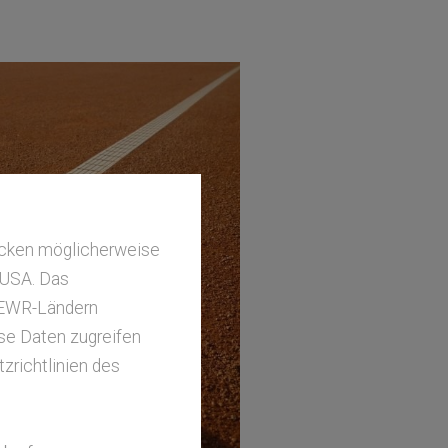
ecken möglicherweise
e USA. Das
-/EWR-Ländern
ese Daten zugreifen
zrichtlinien des