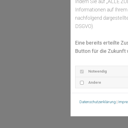
Indem Sie auf „ALLE ZU
Informationen auf Ihrem
nachfolgend dargestellte
DSGVO).
Eine bereits erteilte 
Button für die Zukunft 
Notwendig
Andere
Datenschutzerklärung
|
Impr