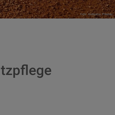
Foto: dietmaha,
Pixabay
atzpflege