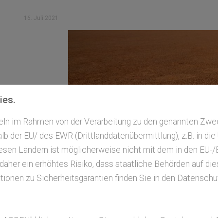
16. Juli 2021
ies.
tteln im Rahmen von der Verarbeitung zu den genannten Zw
b der EU/ des EWR (Drittlanddatenübermittlung), z.B. in di
esen Ländern ist möglicherweise nicht mit dem in den EU
 daher ein erhöhtes Risiko, dass staatliche Behörden auf di
ionen zu Sicherheitsgarantien finden Sie in den Datenschut